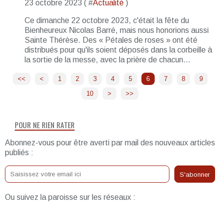
23 octobre 2023 ( #
Actualité
)
Ce dimanche 22 octobre 2023, c'était la fête du
Bienheureux Nicolas Barré, mais nous honorions aussi
Sainte Thérèse. Des « Pétales de roses » ont été
distribués pour qu'ils soient déposés dans la corbeille à
la sortie de la messe, avec la prière de chacun...
<<
<
1
2
3
4
5
6
7
8
9
10
20
30
40
>
>>
POUR NE RIEN RATER
Abonnez-vous pour être averti par mail des nouveaux articles
publiés :
Ou suivez la paroisse sur les réseaux :