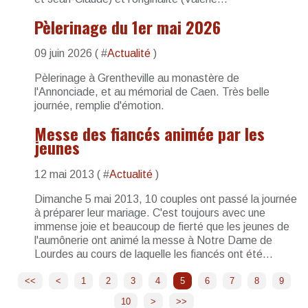
Pèlerinage du 1er mai 2026
09 juin 2026 ( #
Actualité
)
Pèlerinage à Grentheville au monastère de
l'Annonciade, et au mémorial de Caen. Très belle
journée, remplie d'émotion.
Messe des fiancés animée par les
jeunes
12 mai 2013 ( #
Actualité
)
Dimanche 5 mai 2013, 10 couples ont passé la journée
à préparer leur mariage. C'est toujours avec une
immense joie et beaucoup de fierté que les jeunes de
l'aumônerie ont animé la messe à Notre Dame de
Lourdes au cours de laquelle les fiancés ont été...
<<
<
1
2
3
4
5
6
7
8
9
10
20
30
40
>
>>