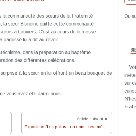
 la communauté des sœurs de la Fraternité
Ou su
n, la sœur Blandine quitte cette communauté
s sœurs à Louviers. C'est au cours de la messe
aroisse lui a dit au-revoir.
BI
catéchisme, dans la préparation au baptême
aration des différentes célébrations.
Vot
surprise à la sœur en lui offrant un beau bouquet de
invit
sur c
curio
ue vous avez été parmi nous.
N’hés
Frate
Article suivant ►
Exposition "Les poilus - un nom - une mémoire"