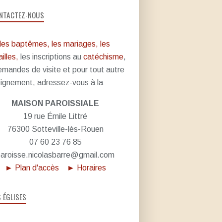
NTACTEZ-NOUS
les baptêmes, les mariages, les
illes,
les inscriptions au
catéchisme
,
emandes de visite et pour tout autre
ignement, adressez-vous à la
MAISON PAROISSIALE
19 rue Émile Littré
76300 Sotteville-lès-Rouen
07 60 23 76 85
aroisse.nicolasbarre@gmail.com
► Plan d'accès
► Horaires
S ÉGLISES