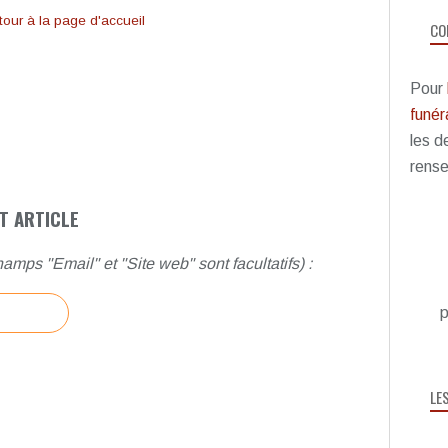
our à la page d'accueil
CO
Pour
funéra
les d
rense
T ARTICLE
amps "Email" et "Site web" sont facultatifs) :
p
LE