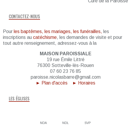
Curé de la Paroisse
CONTACTEZ-NOUS
Pour
les baptêmes, les mariages, les funérailles,
les
inscriptions au
catéchisme
, les demandes de visite et pour
tout autre renseignement, adressez-vous à la
MAISON PAROISSIALE
19 rue Émile Littré
76300 Sotteville-lès-Rouen
07 60 23 76 85
paroisse.nicolasbarre@gmail.com
► Plan d'accès
► Horaires
LES ÉGLISES
NDA
NDL
SVP