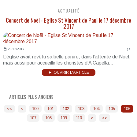
ACTUALITÉ
Concert de Noël - Eglise St Vincent de Paul le 17 décembre
2017
20/12/2017
…
L’église avait revêtu sa belle parure, dans l’attente de Noël,
mais aussi pour accueillir les choristes d’A Capella...
► OUVRIR L'ARTICLE
ARTICLES PLUS ANCIENS
<<
<
100
101
102
103
104
105
106
107
108
109
110
120
130
140
150
160
170
180
190
>
>>