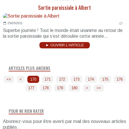
Sortie paroissiale à Albert
25/05/2011
…
Superbe journée ! Tout le monde était unanime au retour de
la sortie paroissiale qui s’est déroulée cette année...
► OUVRIR L'ARTICLE
ARTICLES PLUS ANCIENS
<<
<
100
110
120
130
140
150
160
170
171
172
173
174
175
176
177
178
179
180
190
>
>>
POUR NE RIEN RATER
Abonnez-vous pour être averti par mail des nouveaux articles
publiés :