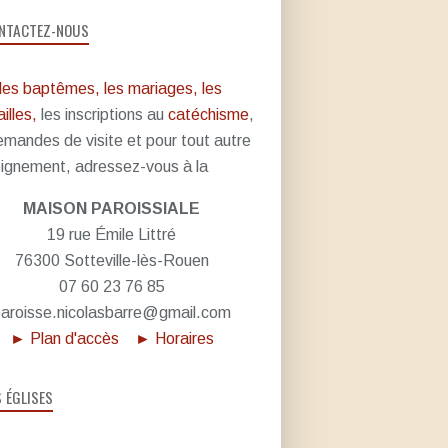
NTACTEZ-NOUS
les baptêmes, les mariages, les
illes,
les inscriptions au
catéchisme
,
emandes de visite et pour tout autre
ignement, adressez-vous à la
MAISON PAROISSIALE
19 rue Émile Littré
76300 Sotteville-lès-Rouen
07 60 23 76 85
aroisse.nicolasbarre@gmail.com
► Plan d'accès
► Horaires
S ÉGLISES