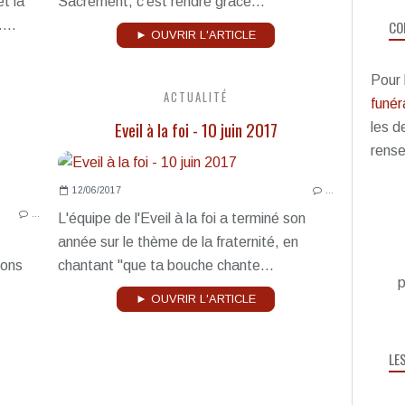
et la
Sacrement, c’est rendre grâce...
CO
...
► OUVRIR L'ARTICLE
Pour
ACTUALITÉ
funéra
Eveil à la foi - 10 juin 2017
les d
rense
12/06/2017
…
…
L'équipe de l'Eveil à la foi a terminé son
année sur le thème de la fraternité, en
ions
chantant "que ta bouche chante...
p
► OUVRIR L'ARTICLE
LE