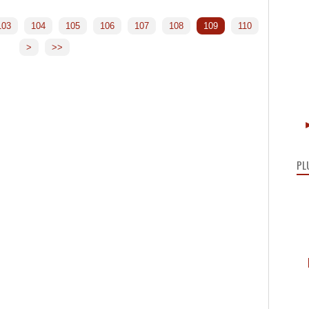
120
130
140
150
160
170
180
190
103
104
105
106
107
108
109
110
>
>>
►
PL