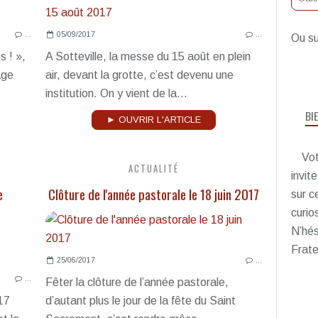
…
05/09/2017
…
Ou su
s ! »,
A Sotteville, la messe du 15 août en plein
age
air, devant la grotte, c’est devenu une
institution. On y vient de la...
BI
► OUVRIR L'ARTICLE
Vot
ACTUALITÉ
invit
e
Clôture de l'année pastorale le 18 juin 2017
sur c
curio
N’hés
Frate
25/06/2017
…
…
Fêter la clôture de l’année pastorale,
17
d’autant plus le jour de la fête du Saint