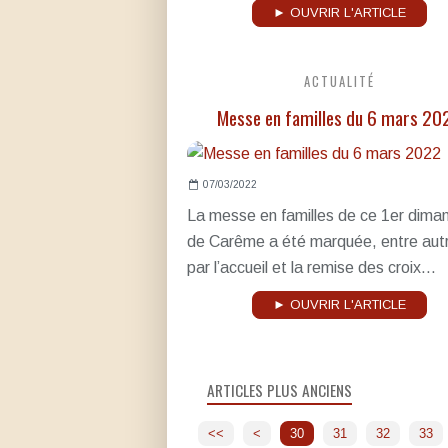
► OUVRIR L'ARTICLE
ACTUALITÉ
Messe en familles du 6 mars 20
07/03/2022
La messe en familles de ce 1er dima
de Carême a été marquée, entre aut
par l’accueil et la remise des croix...
► OUVRIR L'ARTICLE
ARTICLES PLUS ANCIENS
10
20
<<
<
30
31
32
33