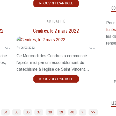
► OUVRIR L'ARTICLE
CO
ACTUALITÉ
Pour
22
Cendres, le 2 mars 2022
funéra
les d
rense
…
06/03/2022
…
nche
Ce Mercredi des Cendres a commencé
res,
l'après-midi par un rassemblement du
catéchisme à l'église de Saint Vincent...
► OUVRIR L'ARTICLE
p
LE
50
60
70
80
90
100
34
35
36
37
38
39
40
>
>>