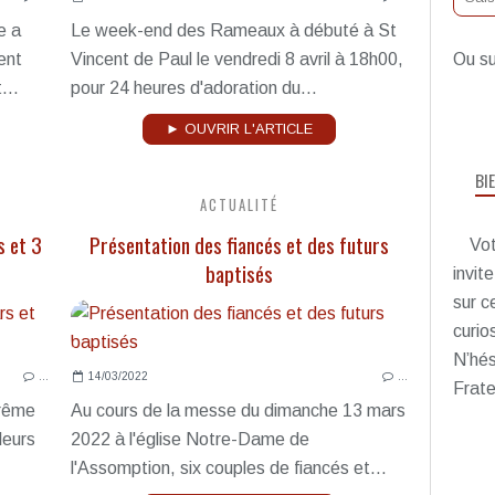
e a
Le week-end des Rameaux à débuté à St
ent
Vincent de Paul le vendredi 8 avril à 18h00,
Ou su
...
pour 24 heures d'adoration du...
► OUVRIR L'ARTICLE
BI
ACTUALITÉ
s et 3
Présentation des fiancés et des futurs
Vot
baptisés
invit
sur c
curio
N’hés
…
14/03/2022
…
Frate
arême
Au cours de la messe du dimanche 13 mars
leurs
2022 à l'église Notre-Dame de
l'Assomption, six couples de fiancés et...