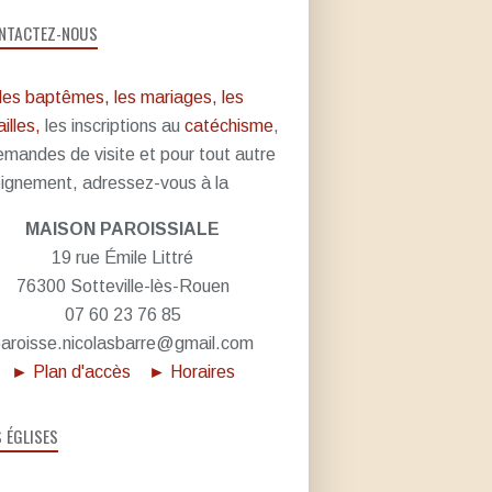
NTACTEZ-NOUS
les baptêmes, les mariages, les
illes,
les inscriptions au
catéchisme
,
emandes de visite et pour tout autre
ignement, adressez-vous à la
MAISON PAROISSIALE
19 rue Émile Littré
76300 Sotteville-lès-Rouen
07 60 23 76 85
aroisse.nicolasbarre@gmail.com
► Plan d'accès
► Horaires
S ÉGLISES