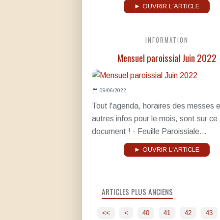
► OUVRIR L'ARTICLE
INFORMATION
Mensuel paroissial Juin 2022
09/06/2022
Tout l'agenda, horaires des messes e
autres infos pour le mois, sont sur ce
document ! - Feuille Paroissiale...
► OUVRIR L'ARTICLE
ARTICLES PLUS ANCIENS
10
20
30
<<
<
40
41
42
43