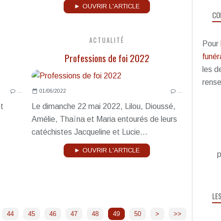
► OUVRIR L'ARTICLE
CO
ACTUALITÉ
Pour
Professions de foi 2022
funéra
les d
rense
…
01/06/2022
…
t
Le dimanche 22 mai 2022, Lilou, Dioussé,
Amélie, Thaïna et Maria entourés de leurs
catéchistes Jacqueline et Lucie...
► OUVRIR L'ARTICLE
p
LE
60
70
80
90
100
44
45
46
47
48
49
50
>
>>