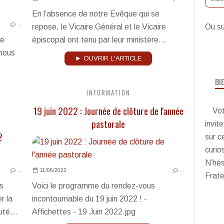
En l’absence de notre Evêque qui se
…
repose, le Vicaire Général et le Vicaire
Ou su
re
épiscopal ont tenu par leur ministère...
 nous
► OUVRIR L'ARTICLE
BI
INFORMATION
19 juin 2022 : Journée de clôture de l'année
Vot
pastorale
invit
2
sur c
curio
N’hés
…
11/06/2022
…
Frate
s
Voici le programme du rendez-vous
r la
incontournable du 19 juin 2022 ! -
té...
Affichettes - 19 Juin 2022.jpg