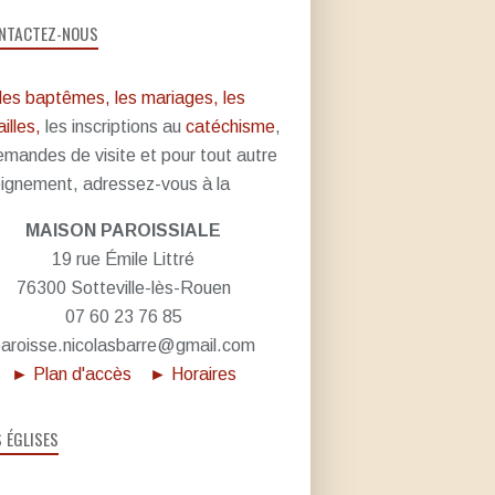
NTACTEZ-NOUS
les baptêmes, les mariages, les
illes,
les inscriptions au
catéchisme
,
emandes de visite et pour tout autre
ignement, adressez-vous à la
MAISON PAROISSIALE
19 rue Émile Littré
76300 Sotteville-lès-Rouen
07 60 23 76 85
aroisse.nicolasbarre@gmail.com
► Plan d'accès
► Horaires
S ÉGLISES