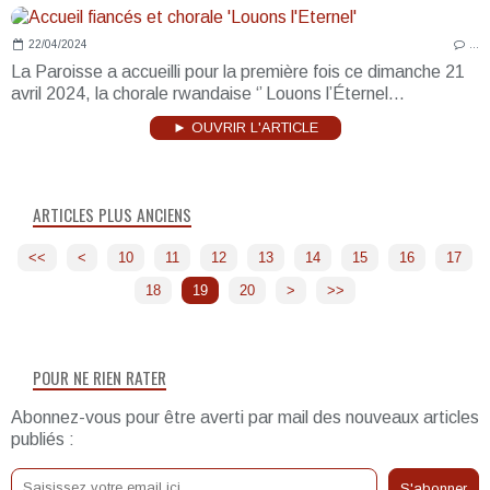
22/04/2024
…
La Paroisse a accueilli pour la première fois ce dimanche 21
avril 2024, la chorale rwandaise ‘’ Louons l’Éternel...
► OUVRIR L'ARTICLE
ARTICLES PLUS ANCIENS
<<
<
10
11
12
13
14
15
16
17
18
19
20
30
40
50
60
70
80
90
100
>
>>
POUR NE RIEN RATER
Abonnez-vous pour être averti par mail des nouveaux articles
publiés :