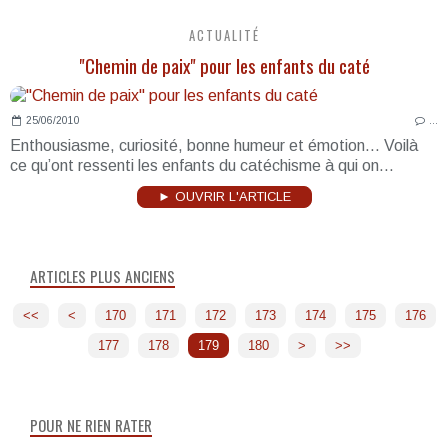
ACTUALITÉ
"Chemin de paix" pour les enfants du caté
25/06/2010
…
Enthousiasme, curiosité, bonne humeur et émotion... Voilà
ce qu’ont ressenti les enfants du catéchisme à qui on...
► OUVRIR L'ARTICLE
ARTICLES PLUS ANCIENS
<<
<
100
110
120
130
140
150
160
170
171
172
173
174
175
176
177
178
179
180
190
>
>>
POUR NE RIEN RATER