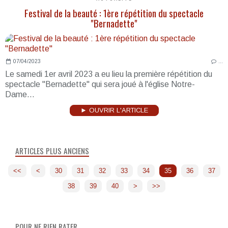
Festival de la beauté : 1ère répétition du spectacle
"Bernadette"
07/04/2023
…
Le samedi 1er avril 2023 a eu lieu la première répétition du
spectacle "Bernadette" qui sera joué à l'église Notre-
Dame...
► OUVRIR L'ARTICLE
ARTICLES PLUS ANCIENS
<<
<
10
20
30
31
32
33
34
35
36
37
38
39
40
50
60
70
80
90
100
>
>>
POUR NE RIEN RATER