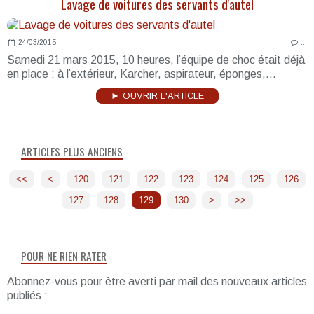
Lavage de voitures des servants d'autel
24/03/2015
…
Samedi 21 mars 2015, 10 heures, l’équipe de choc était déjà
en place : à l’extérieur, Karcher, aspirateur, éponges,...
► OUVRIR L'ARTICLE
ARTICLES PLUS ANCIENS
<<
<
100
110
120
121
122
123
124
125
126
127
128
129
130
140
150
160
170
180
190
>
>>
POUR NE RIEN RATER
Abonnez-vous pour être averti par mail des nouveaux articles
publiés :