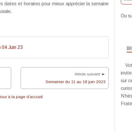
s dates et horaires pour mieux apprécier la semaine
siale.
Ou su
BI
 04 Juin 23
Vot
invit
Article suivant ►
sur c
Semainier du 11 au 18 juin 2023
curio
N’hés
our à la page d'accueil
Frate