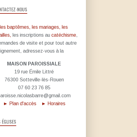
NTACTEZ-NOUS
les baptêmes, les mariages, les
illes,
les inscriptions au
catéchisme
,
emandes de visite et pour tout autre
ignement, adressez-vous à la
MAISON PAROISSIALE
19 rue Émile Littré
76300 Sotteville-lès-Rouen
07 60 23 76 85
aroisse.nicolasbarre@gmail.com
► Plan d'accès
► Horaires
S ÉGLISES