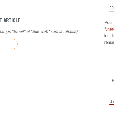
CO
T ARTICLE
Pour
funéra
amps "Email" et "Site web" sont facultatifs) :
les d
rense
p
LE