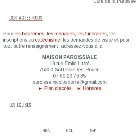
Curé de la Paroisse
CONTACTEZ-NOUS
Pour
les baptêmes, les mariages, les funérailles,
les
inscriptions au
catéchisme
, les demandes de visite et pour
tout autre renseignement, adressez-vous à la
MAISON PAROISSIALE
19 rue Émile Littré
76300 Sotteville-lès-Rouen
07 60 23 76 85
paroisse.nicolasbarre@gmail.com
► Plan d'accès
► Horaires
LES ÉGLISES
NDA
NDL
SVP