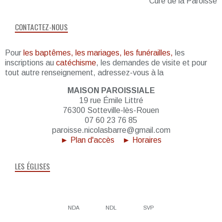
Curé de la Paroisse
CONTACTEZ-NOUS
Pour
les baptêmes, les mariages, les funérailles,
les
inscriptions au
catéchisme
, les demandes de visite et pour
tout autre renseignement, adressez-vous à la
MAISON PAROISSIALE
19 rue Émile Littré
76300 Sotteville-lès-Rouen
07 60 23 76 85
paroisse.nicolasbarre@gmail.com
► Plan d'accès
► Horaires
LES ÉGLISES
NDA
NDL
SVP