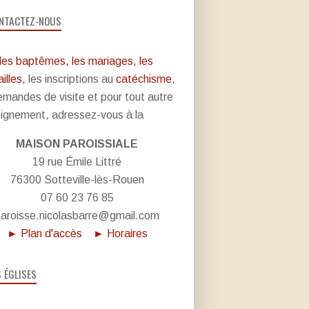
NTACTEZ-NOUS
les baptêmes, les mariages, les
illes,
les inscriptions au
catéchisme
,
emandes de visite et pour tout autre
ignement, adressez-vous à la
MAISON PAROISSIALE
19 rue Émile Littré
76300 Sotteville-lès-Rouen
07 60 23 76 85
aroisse.nicolasbarre@gmail.com
► Plan d'accès
► Horaires
S ÉGLISES