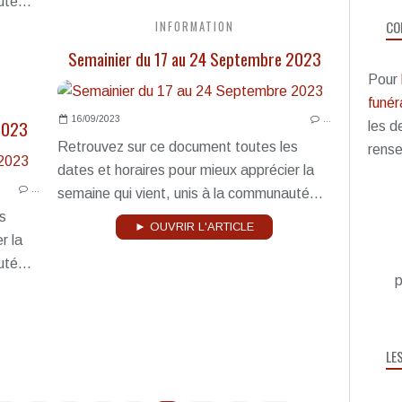
té...
CO
INFORMATION
Semainier du 17 au 24 Septembre 2023
Pour
funéra
16/09/2023
…
2023
les d
Retrouvez sur ce document toutes les
rense
dates et horaires pour mieux apprécier la
…
semaine qui vient, unis à la communauté...
s
► OUVRIR L'ARTICLE
r la
té...
p
LE