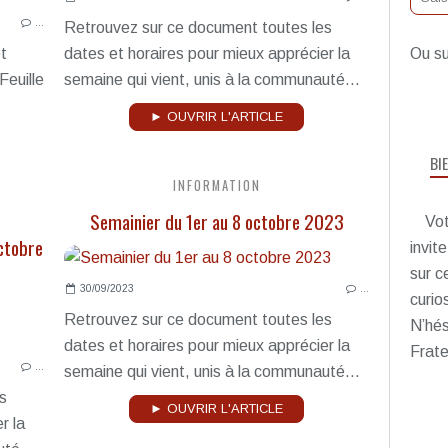
…
Retrouvez sur ce document toutes les
t
dates et horaires pour mieux apprécier la
Ou su
Feuille
semaine qui vient, unis à la communauté...
► OUVRIR L'ARTICLE
BI
INFORMATION
Semainier du 1er au 8 octobre 2023
Vot
ctobre
invit
sur c
30/09/2023
…
curio
Retrouvez sur ce document toutes les
N’hés
dates et horaires pour mieux apprécier la
Frate
…
semaine qui vient, unis à la communauté...
s
► OUVRIR L'ARTICLE
r la