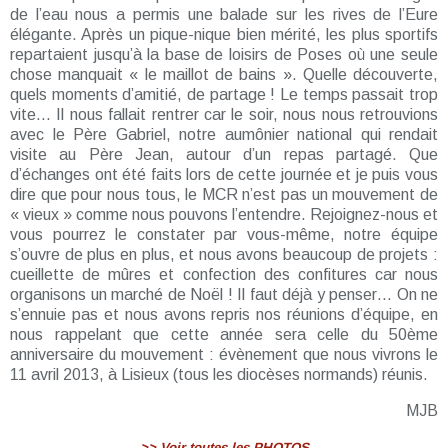
de l’eau nous a permis une balade sur les rives de l’Eure
élégante. Après un pique-nique bien mérité, les plus sportifs
repartaient jusqu’à la base de loisirs de Poses où une seule
chose manquait « le maillot de bains ». Quelle découverte,
quels moments d’amitié, de partage ! Le temps passait trop
vite... Il nous fallait rentrer car le soir, nous nous retrouvions
avec le Père Gabriel, notre aumônier national qui rendait
visite au Père Jean, autour d’un repas partagé. Que
d’échanges ont été faits lors de cette journée et je puis vous
dire que pour nous tous, le MCR n’est pas un mouvement de
« vieux » comme nous pouvons l’entendre. Rejoignez-nous et
vous pourrez le constater par vous-même, notre équipe
s’ouvre de plus en plus, et nous avons beaucoup de projets :
cueillette de mûres et confection des confitures car nous
organisons un marché de Noël ! Il faut déjà y penser… On ne
s’ennuie pas et nous avons repris nos réunions d’équipe, en
nous rappelant que cette année sera celle du 50ème
anniversaire du mouvement : évènement que nous vivrons le
11 avril 2013, à Lisieux (tous les diocèses normands) réunis.
MJB
>> Voir toutes les PHOTOS