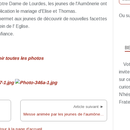
 Notre Dame de Lourdes, les jeunes de l'Aumônerie ont
lication le mariage d'Elise et Thomas.
Ou su
 permet aux jeunes de découvrir de nouvelles facettes
in de l' Eglise.
fiance.
BI
ir toutes les photos
Vot
invit
sur c
curio
N’hés
Frate
Article suivant ►
Messe animée par les jeunes de l'aumônerie et accueil de 2 nouvelles servantes d'autel
our à la page d'accueil