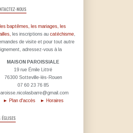
NTACTEZ-NOUS
les baptêmes, les mariages, les
illes,
les inscriptions au
catéchisme
,
emandes de visite et pour tout autre
ignement, adressez-vous à la
MAISON PAROISSIALE
19 rue Émile Littré
76300 Sotteville-lès-Rouen
07 60 23 76 85
aroisse.nicolasbarre@gmail.com
► Plan d'accès
► Horaires
S ÉGLISES