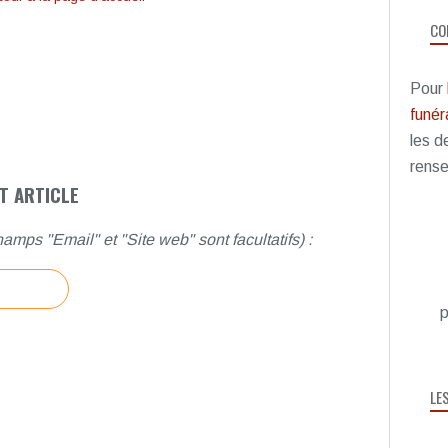
CO
Pour
funéra
les d
rense
T ARTICLE
amps "Email" et "Site web" sont facultatifs) :
p
LE