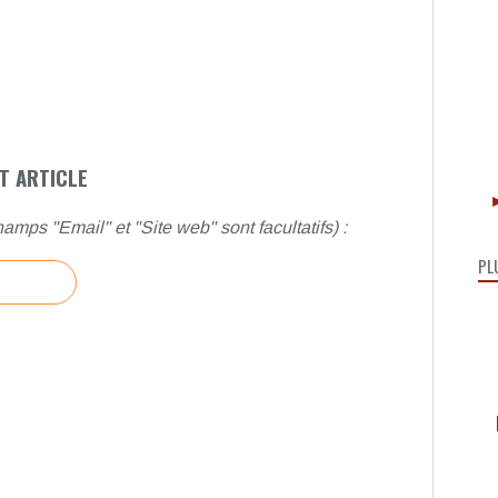
T ARTICLE
►
amps "Email" et "Site web" sont facultatifs) :
PL