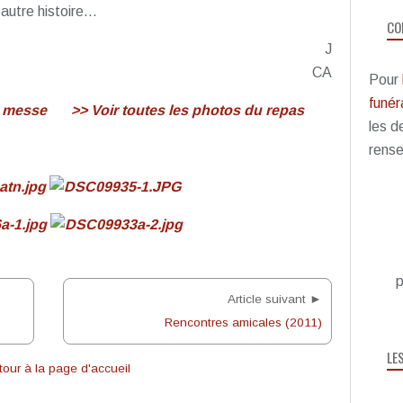
e autre histoire…
CO
J
CA
Pour
funéra
a messe
>> Voir toutes les photos du repas
les d
rense
p
Article suivant ►
Rencontres amicales (2011)
LE
our à la page d'accueil