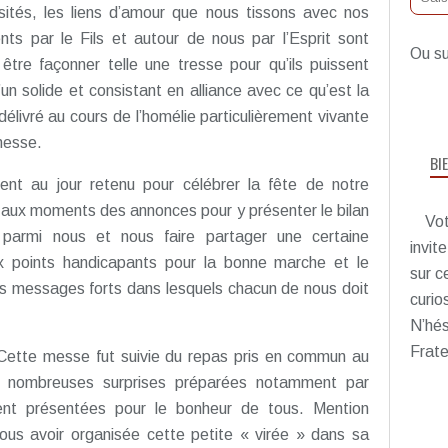
sités, les liens d’amour que nous tissons avec nos
ts par le Fils et autour de nous par l’Esprit sont
Ou su
être façonner telle une tresse pour qu’ils puissent
un solide et consistant en alliance avec ce qu’est la
délivré au cours de l’homélie particulièrement vivante
messe.
BI
nt au jour retenu pour célébrer la fête de notre
e aux moments des annonces pour y présenter le bilan
Vot
parmi nous et nous faire partager une certaine
invit
ux points handicapants pour la bonne marche et le
sur c
s messages forts dans lesquels chacun de nous doit
curio
N’hés
Frate
. Cette messe fut suivie du repas pris en commun au
de nombreuses surprises préparées notamment par
rent présentées pour le bonheur de tous. Mention
ous avoir organisée cette petite « virée » dans sa