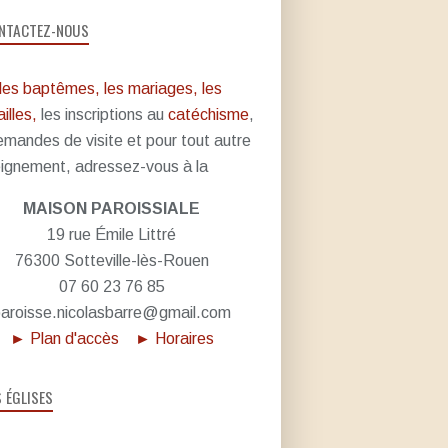
NTACTEZ-NOUS
les baptêmes, les mariages, les
illes,
les inscriptions au
catéchisme
,
emandes de visite et pour tout autre
ignement, adressez-vous à la
MAISON PAROISSIALE
19 rue Émile Littré
76300 Sotteville-lès-Rouen
07 60 23 76 85
aroisse.nicolasbarre@gmail.com
► Plan d'accès
► Horaires
S ÉGLISES