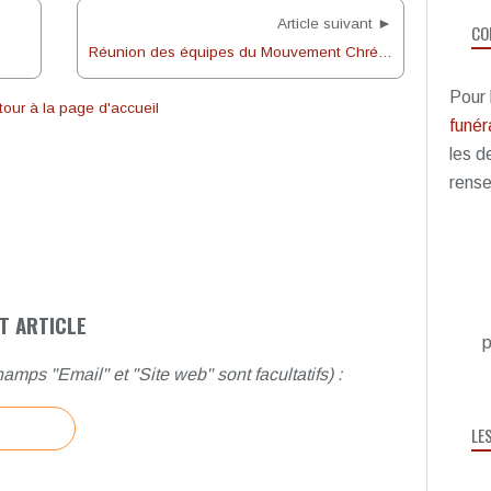
Article suivant ►
CO
Réunion des équipes du Mouvement Chrétien des Retraités
Pour
our à la page d'accueil
funéra
les d
rense
T ARTICLE
p
amps "Email" et "Site web" sont facultatifs) :
LE