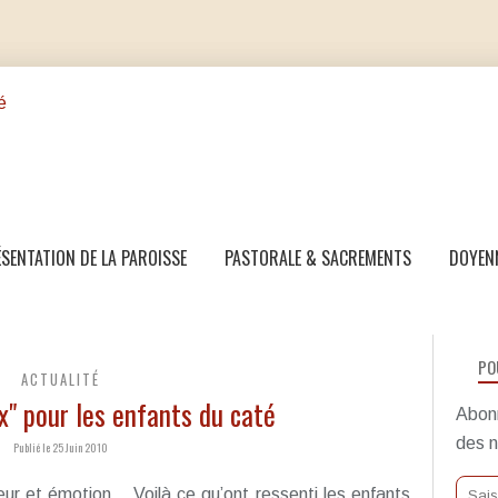
SENTATION DE LA PAROISSE
PASTORALE & SACREMENTS
DOYEN
PO
ACTUALITÉ
x" pour les enfants du caté
Abonn
des n
Publié le 25 Juin 2010
r et émotion... Voilà ce qu’ont ressenti les enfants