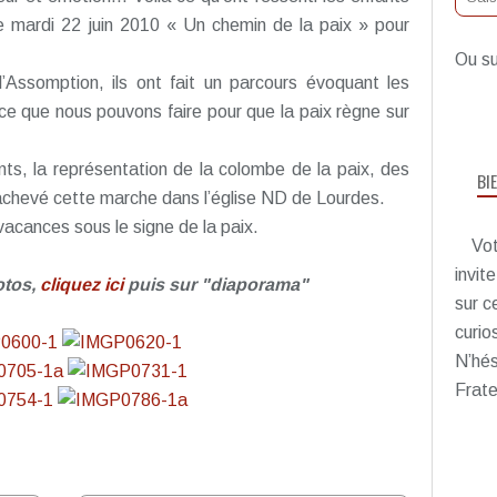
e mardi 22 juin 2010 « Un chemin de la paix » pour
Ou su
l’Assomption, ils ont fait un parcours évoquant les
i ce que nous pouvons faire pour que la paix règne sur
nts, la représentation de la colombe de la paix, des
BI
a achevé cette marche dans l’église ND de Lourdes.
acances sous le signe de la paix.
Vot
invit
otos,
cliquez ici
puis sur "diaporama"
sur c
curio
N’hés
Frate