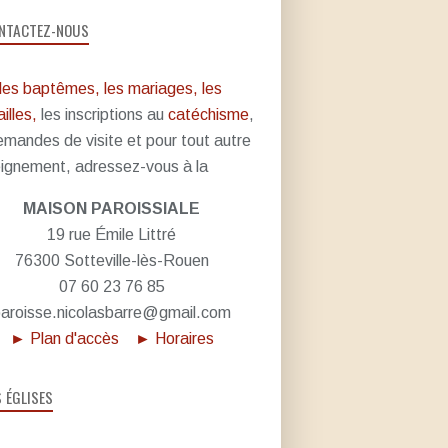
NTACTEZ-NOUS
les baptêmes, les mariages, les
illes,
les inscriptions au
catéchisme
,
emandes de visite et pour tout autre
ignement, adressez-vous à la
MAISON PAROISSIALE
19 rue Émile Littré
76300 Sotteville-lès-Rouen
07 60 23 76 85
aroisse.nicolasbarre@gmail.com
► Plan d'accès
► Horaires
S ÉGLISES