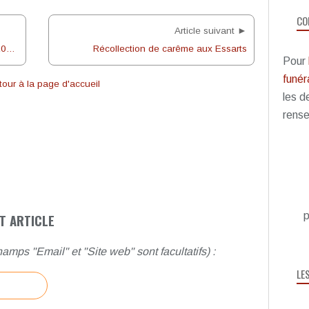
CO
Article suivant ►
Messe des anciens combattants (22/2/2009)
Récollection de carême aux Essarts
Pour
funéra
our à la page d'accueil
les d
rense
p
T ARTICLE
amps "Email" et "Site web" sont facultatifs) :
LE