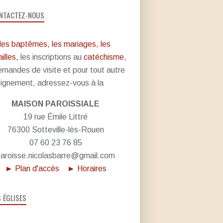
NTACTEZ-NOUS
les baptêmes, les mariages, les
illes,
les inscriptions au
catéchisme
,
emandes de visite et pour tout autre
ignement, adressez-vous à la
MAISON PAROISSIALE
19 rue Émile Littré
76300 Sotteville-lès-Rouen
07 60 23 76 85
aroisse.nicolasbarre@gmail.com
► Plan d'accès
► Horaires
S ÉGLISES