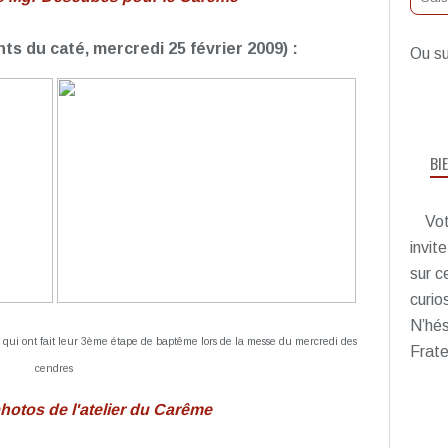
nts du caté, mercredi 25 février 2009) :
Ou su
BI
Vot
invit
sur c
curio
N’hés
 qui ont fait leur 3ème étape de baptême lors de la messe du mercredi des
Frate
cendres
photos de l'atelier du Carême