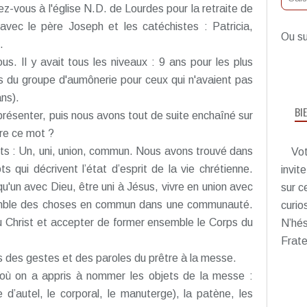
z-vous à l'église N.D. de Lourdes pour la retraite de
vec le père Joseph et les catéchistes : Patricia,
Ou su
.
s. Il y avait tous les niveaux : 9 ans pour les plus
 du groupe d'aumônerie pour ceux qui n'avaient pas
ns).
BI
ésenter, puis nous avons tout de suite enchaîné sur
ire ce mot ?
ts : Un, uni, union, commun. Nous avons trouvé dans
Vot
qui décrivent l’état d’esprit de la vie chrétienne.
invit
u'un avec Dieu, être uni à Jésus, vivre en union avec
sur c
semble des choses en commun dans une communauté.
curio
u Christ et accepter de former ensemble le Corps du
N’hés
Frate
s des gestes et des paroles du prêtre à la messe.
où on a appris à nommer les objets de la messe :
pe d’autel, le corporal, le manuterge), la patène, les