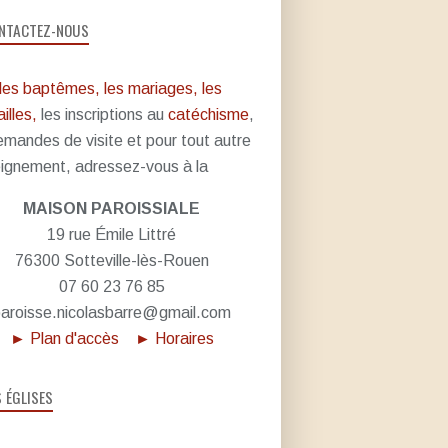
NTACTEZ-NOUS
les baptêmes, les mariages, les
illes,
les inscriptions au
catéchisme
,
emandes de visite et pour tout autre
ignement, adressez-vous à la
MAISON PAROISSIALE
19 rue Émile Littré
76300 Sotteville-lès-Rouen
07 60 23 76 85
aroisse.nicolasbarre@gmail.com
► Plan d'accès
► Horaires
S ÉGLISES