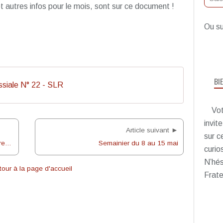
 autres infos pour le mois, sont sur ce document !
Ou su
BI
issiale N° 22 - SLR
Vot
invit
Article suivant ►
sur c
Le 30 avril 2022, 2ème retraite pour la première communion
Semainier du 8 au 15 mai
curio
N’hés
our à la page d'accueil
Frate