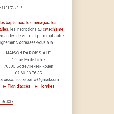
NTACTEZ-NOUS
les baptêmes, les mariages, les
illes,
les inscriptions au
catéchisme
,
emandes de visite et pour tout autre
ignement, adressez-vous à la
MAISON PAROISSIALE
19 rue Émile Littré
76300 Sotteville-lès-Rouen
07 60 23 76 85
aroisse.nicolasbarre@gmail.com
► Plan d'accès
► Horaires
S ÉGLISES