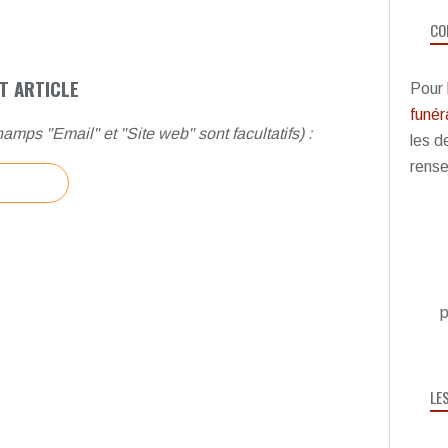
CO
T ARTICLE
Pour
funéra
amps "Email" et "Site web" sont facultatifs) :
les d
rense
p
LE