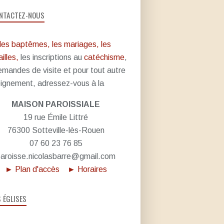
NTACTEZ-NOUS
les baptêmes, les mariages, les
illes,
les inscriptions au
catéchisme
,
emandes de visite et pour tout autre
ignement, adressez-vous à la
MAISON PAROISSIALE
19 rue Émile Littré
76300 Sotteville-lès-Rouen
07 60 23 76 85
aroisse.nicolasbarre@gmail.com
► Plan d'accès
► Horaires
S ÉGLISES