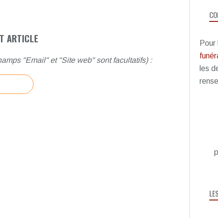
CO
T ARTICLE
Pour
funéra
amps "Email" et "Site web" sont facultatifs) :
les d
rense
p
LE