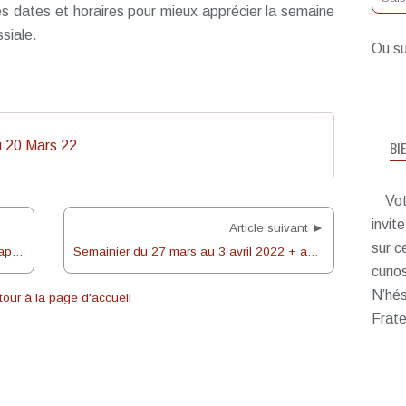
s dates et horaires pour mieux apprécier la semaine
siale.
Ou su
BI
u 20 Mars 22
Vot
invit
Article suivant ►
sur c
Présentation des fiancés et des futurs baptisés
Semainier du 27 mars au 3 avril 2022 + autres informations
curio
N’hés
our à la page d'accueil
Frate