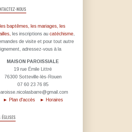
NTACTEZ-NOUS
les baptêmes, les mariages, les
illes,
les inscriptions au
catéchisme
,
emandes de visite et pour tout autre
ignement, adressez-vous à la
MAISON PAROISSIALE
19 rue Émile Littré
76300 Sotteville-lès-Rouen
07 60 23 76 85
aroisse.nicolasbarre@gmail.com
► Plan d'accès
► Horaires
S ÉGLISES