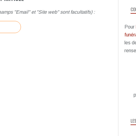
CO
amps "Email" et "Site web" sont facultatifs) :
Pour
funéra
les d
rense
p
LE