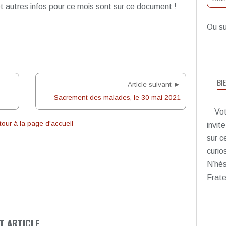
t autres infos pour ce mois sont sur ce document !
Ou su
BI
Article suivant ►
Sacrement des malades, le 30 mai 2021
Vot
our à la page d'accueil
invit
sur c
curio
N’hés
Frate
T ARTICLE