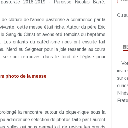
Ou su
e de clôture de l’année pastorale a commencé par la
ante, cette messe était riche. Autour du père Eric
t le Sang du Christ et avons été témoins du baptême
. Les enfants du catéchisme nous ont ensuite fait
BI
ons. Merci au Seigneur pour la joie ressentie au cours
s se sont retrouvés dans le fond de l’église pour
Vot
invit
m photo de la messe
sur c
curio
N’hés
Frate
rolongé la rencontre autour du pique-nique sous la
 pu admirer une sélection de photos faite par Laurent
es salles qui nous permettait de revivre les grands