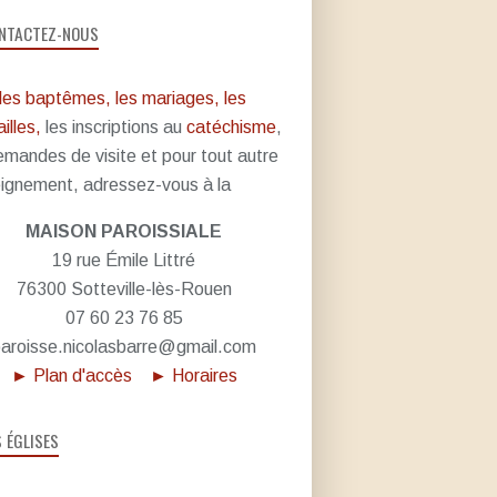
NTACTEZ-NOUS
les baptêmes, les mariages, les
illes,
les inscriptions au
catéchisme
,
emandes de visite et pour tout autre
ignement, adressez-vous à la
MAISON PAROISSIALE
19 rue Émile Littré
76300 Sotteville-lès-Rouen
07 60 23 76 85
aroisse.nicolasbarre@gmail.com
► Plan d'accès
► Horaires
S ÉGLISES