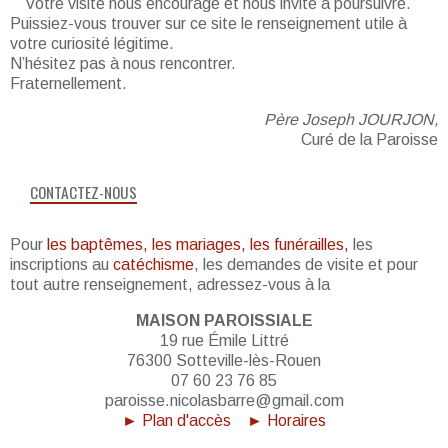
Votre visite nous encourage et nous invite à poursuivre.
Puissiez-vous trouver sur ce site le renseignement utile à
votre curiosité légitime.
N’hésitez pas à nous rencontrer.
Fraternellement.
Père Joseph JOURJON,
Curé de la Paroisse
CONTACTEZ-NOUS
Pour
les baptêmes, les mariages, les funérailles,
les
inscriptions au
catéchisme
, les demandes de visite et pour
tout autre renseignement, adressez-vous à la
MAISON PAROISSIALE
19 rue Émile Littré
76300 Sotteville-lès-Rouen
07 60 23 76 85
paroisse.nicolasbarre@gmail.com
► Plan d'accès
► Horaires