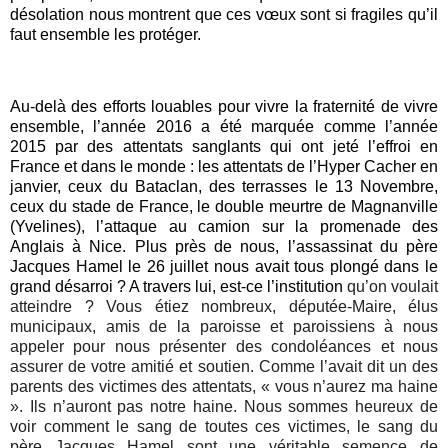
désolation nous montrent que ces vœux sont si fragiles qu’il
faut ensemble les protéger.
Au-delà des efforts louables pour vivre la fraternité de vivre
ensemble, l’année 2016 a été marquée comme l’année
2015 par des attentats sanglants qui ont jeté l’effroi en
France et dans le monde : les attentats de l’Hyper Cacher en
janvier, ceux du Bataclan, des terrasses le 13 Novembre,
ceux du stade de France, le double meurtre de Magnanville
(Yvelines), l’attaque au camion sur la promenade des
Anglais à Nice. Plus près de nous, l’assassinat du père
Jacques Hamel le 26 juillet nous avait tous plongé dans le
grand désarroi ? A travers lui, est-ce l’institution
qu’on voulait
atteindre ? Vous étiez nombreux, députée-Maire, élus
municipaux, amis de la paroisse et paroissiens à nous
appeler pour nous présenter des condoléances et nous
assurer de votre amitié et soutien. Comme l’avait dit un des
parents des victimes des attentats, « vous n’aurez ma haine
». Ils n’auront pas notre haine. Nous sommes heureux de
voir comment le sang de toutes ces victimes, le sang du
père Jacques Hamel sont une véritable semence de