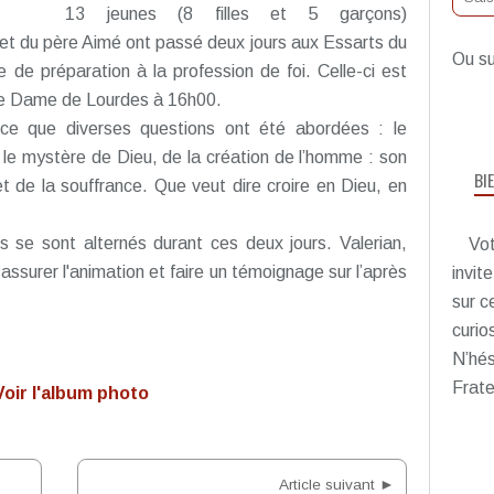
13 jeunes (8 filles et 5 garçons)
et du père Aimé ont passé deux jours aux Essarts du
Ou su
e de préparation à la profession de foi. Celle-ci est
tre Dame de Lourdes à 16h00.
ce que diverses questions ont été abordées : le
 le mystère de Dieu, de la création de l’homme : son
BI
t de la souffrance. Que veut dire croire en Dieu, en
s se sont alternés durant ces deux jours. Valerian,
Vot
 assurer l'animation et faire un témoignage sur l’après
invit
sur c
curio
N’hés
Frate
oir l'album photo
Article suivant ►