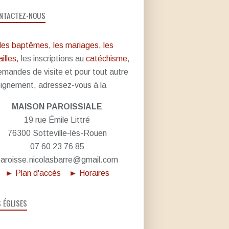
NTACTEZ-NOUS
les baptêmes, les mariages, les
illes,
les inscriptions au
catéchisme
,
emandes de visite et pour tout autre
ignement, adressez-vous à la
MAISON PAROISSIALE
19 rue Émile Littré
76300 Sotteville-lès-Rouen
07 60 23 76 85
aroisse.nicolasbarre@gmail.com
► Plan d'accès
► Horaires
S ÉGLISES