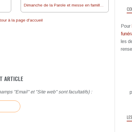
Dimanche de la Parole et messe en famille du 24 avril 2016
CO
our à la page d'accueil
Pour
funéra
les d
rense
T ARTICLE
amps "Email" et "Site web" sont facultatifs) :
p
LE