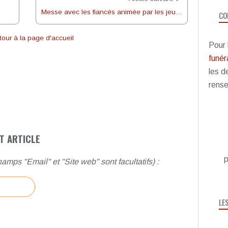
Messe avec les fiancés animée par les jeunes
CO
our à la page d'accueil
Pour
funéra
les d
rense
T ARTICLE
p
amps "Email" et "Site web" sont facultatifs) :
LE