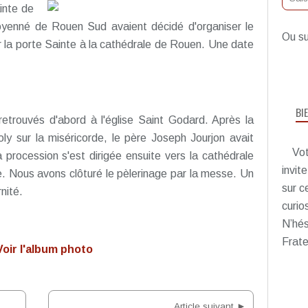
inte de
doyenné de Rouen Sud avaient décidé d'organiser le
Ou su
 la porte Sainte à la cathédrale de Rouen. Une date
BI
 retrouvés d'abord à l'église Saint Godard. Après la
y sur la miséricorde, le père Joseph Jourjon avait
Vot
 procession s'est dirigée ensuite vers la cathédrale
invit
. Nous avons clôturé le pèlerinage par la messe. Un
sur c
nité.
curio
N’hés
Frate
oir l'album photo
Article suivant ►