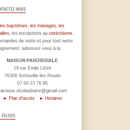
NTACTEZ-NOUS
les baptêmes, les mariages, les
illes,
les inscriptions au
catéchisme
,
emandes de visite et pour tout autre
ignement, adressez-vous à la
MAISON PAROISSIALE
19 rue Émile Littré
76300 Sotteville-lès-Rouen
07 60 23 76 85
aroisse.nicolasbarre@gmail.com
► Plan d'accès
► Horaires
S ÉGLISES