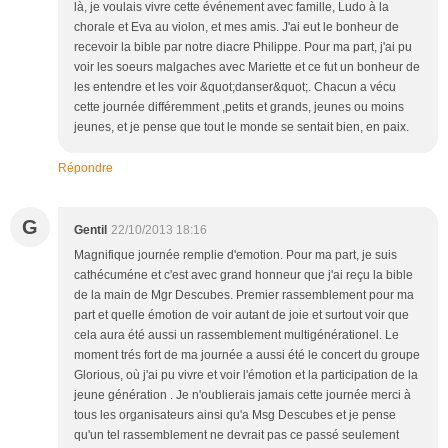
là, je voulais vivre cette événement avec famille, Ludo à la
chorale et Eva au violon, et mes amis. J'ai eut le bonheur de
recevoir la bible par notre diacre Philippe. Pour ma part, j'ai pu
voir les soeurs malgaches avec Mariette et ce fut un bonheur de
les entendre et les voir &quot;danser&quot;. Chacun a vécu
cette journée différemment ,petits et grands, jeunes ou moins
jeunes, et je pense que tout le monde se sentait bien, en paix.
Répondre
G
Gentil
22/10/2013 18:16
Magnifique journée remplie d'emotion. Pour ma part, je suis
cathécuméne et c'est avec grand honneur que j'ai reçu la bible
de la main de Mgr Descubes. Premier rassemblement pour ma
part et quelle émotion de voir autant de joie et surtout voir que
cela aura été aussi un rassemblement multigénérationel. Le
moment trés fort de ma journée a aussi été le concert du groupe
Glorious, où j'ai pu vivre et voir l'émotion et la participation de la
jeune génération . Je n'oublierais jamais cette journée merci à
tous les organisateurs ainsi qu'a Msg Descubes et je pense
qu'un tel rassemblement ne devrait pas ce passé seulement