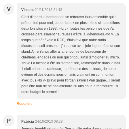
V
Vincent
21/11/2013 21:43
C'est d'abord le bonheur de se retrouver tous ensemble qui a
prédominé pour moi, et nombreux en plus même si nous étions
deux fois plus en 1993...<br /> Toutes les personnes que j'ai
croisées paraissaient heureuses d'être là, détendues.<br /> En
temps que bénévole à RCF, j'étais ravi que notre radio
diocésaine soit présente, j'ai passé avec joie la journée sur son
stand. Ainsi j'ai pu aller à la rencontre de beaucoup de
chrétiens, engagés ou non qui ont pu ainsi témoigner au micro.
<br /> La messe a été un moment fort, l'atmosphère dans le hall
1 était priante et radieuse, la présence des lecteurs, de notre
évêque et des écrans nous ont mis vraiment en communion
avec tous.<br /> Bravo pour l'organisation ! Pari gagné...Il serait
peut être bon de ne pas attendre 20 ans pour le reproduire...si
notre budget le permet !
Répondre
P
Patricia
24/10/2013 08:38
Journée inoubliable.<br /> L’hospitalité notre dame de lourdes a