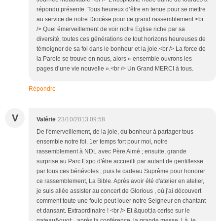
répondu présente. Tous heureux d’être en tenue pour se mettre
au service de notre Diocèse pour ce grand rassemblement.<br
/> Quel émerveillement de voir notre Eglise riche par sa
diversité, toutes ces générations de tout horizons heureuses de
témoigner de sa foi dans le bonheur et la joie.<br /> La force de
la Parole se trouve en nous, alors « ensemble ouvrons les
pages d’une vie nouvelle ».<br /> Un Grand MERCI à tous.
Répondre
V
Valérie
23/10/2013 09:58
De l'émerveillement, de la joie, du bonheur à partager tous
ensemble notre foi. 1er temps fort pour moi, notre
rassemblement à NDL avec Père Aimé ; ensuite, grande
surprise au Parc Expo d'être accueilli par autant de gentillesse
par tous ces bénévoles ; puis le cadeau Suprême pour honorer
ce rassemblement, La Bible. Après avoir été d'atelier en atelier,
je suis allée assister au concert de Glorious , où j'ai découvert
comment toute une foule peut louer notre Seigneur en chantant
et dansant. Extraordinaire ! <br /> Et &quot;la cerise sur le
gateau&quot; , après la conférence, la grande messe. Là, je