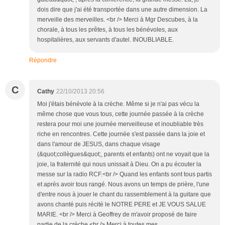
dois dire que j'ai été transportée dans une autre dimension. La
merveille des merveilles. <br /> Merci à Mgr Descubes, à la
chorale, à tous les prêtes, à tous les bénévoles, aux
hospitalières, aux servants d'autel. INOUBLIABLE.
Répondre
C
Cathy
22/10/2013 20:56
Moi j'étais bénévole à la crèche. Même si je n'ai pas vécu la
même chose que vous tous, cette journée passée à la crèche
restera pour moi une journée merveilleuse et inoubliable très
riche en rencontres. Cette journée s'est passée dans la joie et
dans l'amour de JESUS, dans chaque visage
(&quot;collègues&quot;, parents et enfants) ont ne voyait que la
joie, la fraternité qui nous unissait à Dieu. On a pu écouter la
messe sur la radio RCF.<br /> Quand les enfants sont tous partis
et après avoir tous rangé. Nous avons un temps de prière, l'une
d'entre nous à jouer le chant du rassemblement à la guitare que
avons chanté puis récité le NOTRE PERE et JE VOUS SALUE
MARIE. <br /> Merci à Geoffrey de m'avoir proposé de faire
partie de la crèche.<br /> Merci à toutes mes