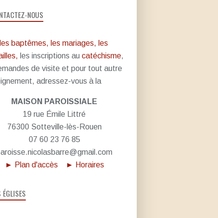
NTACTEZ-NOUS
les baptêmes, les mariages, les
illes,
les inscriptions au
catéchisme
,
emandes de visite et pour tout autre
ignement, adressez-vous à la
MAISON PAROISSIALE
19 rue Émile Littré
76300 Sotteville-lès-Rouen
07 60 23 76 85
aroisse.nicolasbarre@gmail.com
► Plan d'accès
► Horaires
S ÉGLISES