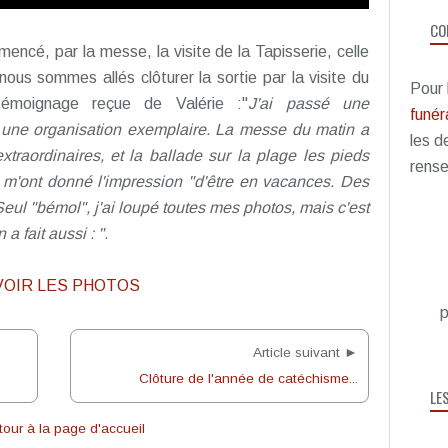
CO
cé, par la messe, la visite de la Tapisserie, celle
 nous sommes allés clôturer la sortie par la visite du
Pour
témoignage reçue de Valérie :"
J'ai passé une
funéra
 une organisation exemplaire. La messe du matin a
les d
traordinaires, et la ballade sur la plage les pieds
rense
 m'ont donné l'impression "d'être en vacances. Des
eul "bémol", j'ai loupé toutes mes photos
, mais c'est
 fait aussi : ".
VOIR LES PHOTOS
p
Article suivant ►
Clôture de l'année de catéchisme...
LE
our à la page d'accueil