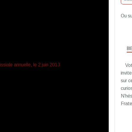
Ou su
BI
Vot
invit
sur c
curio
N’hés
Frate