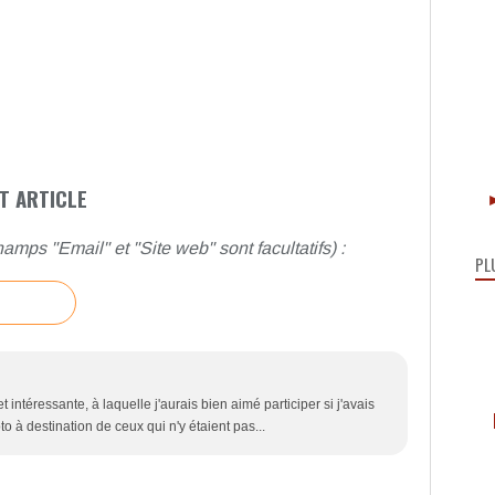
T ARTICLE
►
amps "Email" et "Site web" sont facultatifs) :
PL
t intéressante, à laquelle j'aurais bien aimé participer si j'avais
o à destination de ceux qui n'y étaient pas...